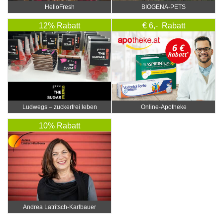
HelloFresh
BIOGENA-PETS
12% Rabatt
€ 6,- Rabatt
Ludwegs – zuckerfrei leben
Online‑Apotheke
10% Rabatt
Andrea Latritsch-Karlbauer