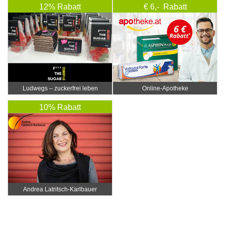
12% Rabatt
€ 6,- Rabatt
Ludwegs – zuckerfrei leben
Online‑Apotheke
10% Rabatt
Andrea Latritsch-Karlbauer