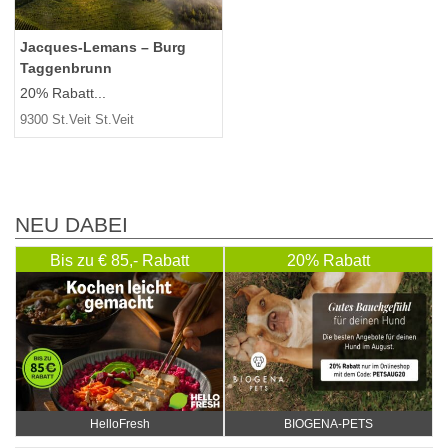
Jacques-Lemans – Burg
Taggenbrunn
20% Rabatt...
9300 St.Veit St.Veit
NEU DABEI
Bis zu € 85,- Rabatt
20% Rabatt
HelloFresh
BIOGENA-PETS