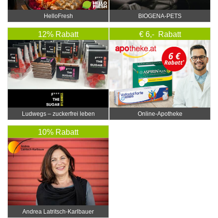
HelloFresh
BIOGENA-PETS
12% Rabatt
€ 6,- Rabatt
Ludwegs – zuckerfrei leben
Online‑Apotheke
10% Rabatt
Andrea Latritsch-Karlbauer