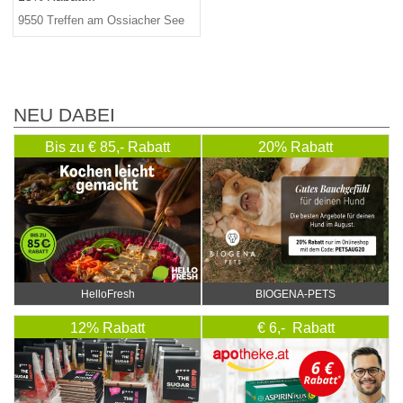
9550 Treffen am Ossiacher See
NEU DABEI
Bis zu € 85,- Rabatt
20% Rabatt
HelloFresh
BIOGENA-PETS
12% Rabatt
€ 6,- Rabatt