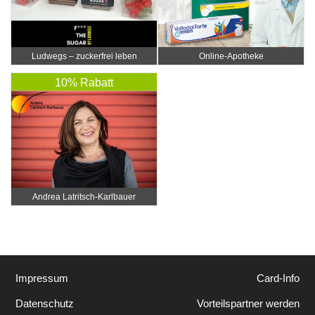
Ludwegs – zuckerfrei leben
Online‑Apotheke
10% Rabatt
Andrea Latritsch-Karlbauer
Impressum
Card-Info
Datenschutz
Vorteilspartner werden