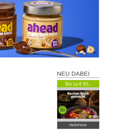
NEU DABEI
Bis zu € 85,-
Rabatt
HelloFresh