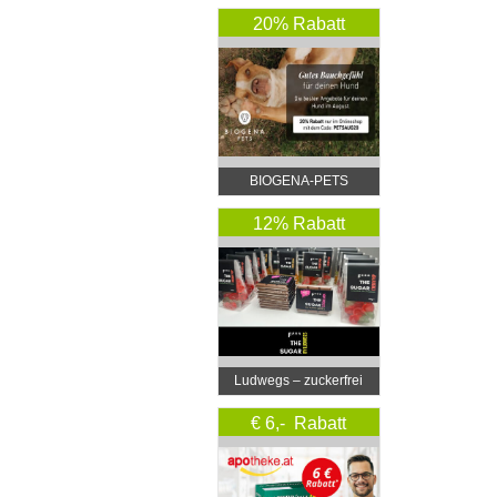
20% Rabatt
BIOGENA-PETS
12% Rabatt
Ludwegs – zuckerfrei
leben
€ 6,- Rabatt