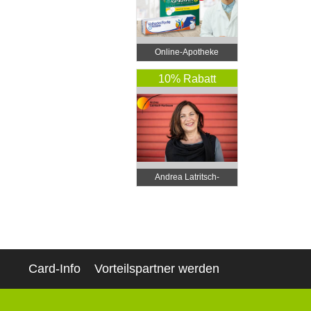
Online‑Apotheke
10% Rabatt
Andrea Latritsch-
Karlbauer
Card-Info
Vorteilspartner werden