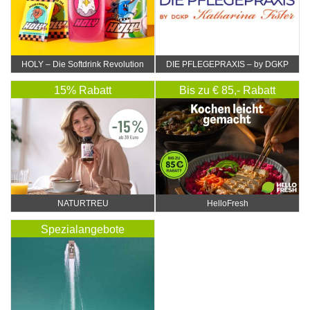
HOLY – Die Softdrink Revolution
DIE PFLEGEPRAXIS – by DGKP
Katharina Fister
15% Rabatt
Bis zu € 85,- Rabatt
NATURTREU
HelloFresh
Spezialangebote