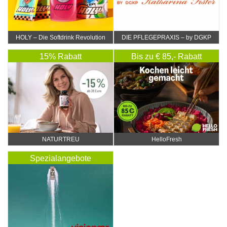
HOLY – Die Softdrink Revolution
DIE PFLEGEPRAXIS – by DGKP
Katharina Fister
15% Rabatt
Bis zu € 85,- Rabatt
NATURTREU
HelloFresh
Spezialangebote