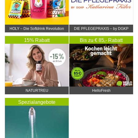
HOLY – Die Softdrink Revolution
DIE PFLEGEPRAXIS – by DGKP
Katharina Fister
15% Rabatt
Bis zu € 85,- Rabatt
NATURTREU
HelloFresh
Spezialangebote