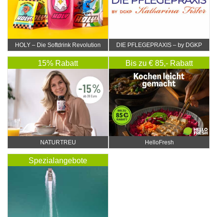
HOLY – Die Softdrink Revolution
DIE PFLEGEPRAXIS – by DGKP
Katharina Fister
15% Rabatt
Bis zu € 85,- Rabatt
NATURTREU
HelloFresh
Spezialangebote