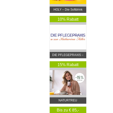
HOLY – Die Softdrink
Revolution
10% Rabatt
DIE PFLEGEPRAXIS –
by DGKP Katharina
Fister
15% Rabatt
NATURTREU
Bis zu € 85,-