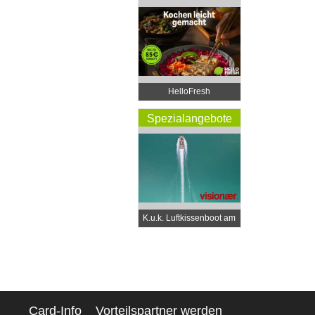
Rabatt
HelloFresh
Spezialangebote
K.u.k. Luftkissenboot am
Wörthersee
Card-Info
Vorteilspartner werden