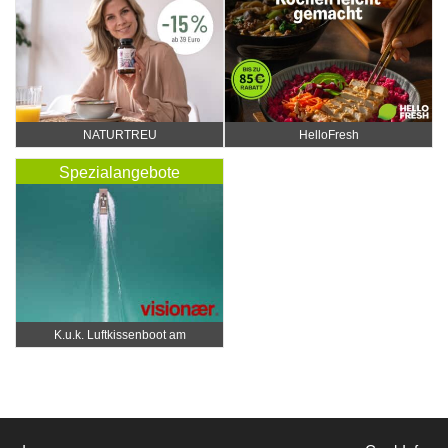
NATURTREU
HelloFresh
Spezialangebote
K.u.k. Luftkissenboot am
Wörthersee