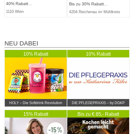
40% Rabatt...
Bis zu 30% Rabatt...
1110 Wien
4204 Reichenau im Mühlkreis
NEU DABEI
10% Rabatt
10% Rabatt
HOLY – Die Softdrink Revolution
DIE PFLEGEPRAXIS – by DGKP
Katharina Fister
15% Rabatt
Bis zu € 85,- Rabatt