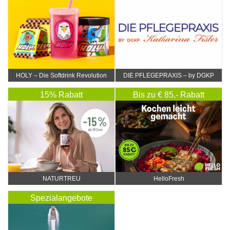
HOLY – Die Softdrink Revolution
DIE PFLEGEPRAXIS – by DGKP
Katharina Fister
15% Rabatt
Bis zu € 85,- Rabatt
NATURTREU
HelloFresh
Spezialangebote